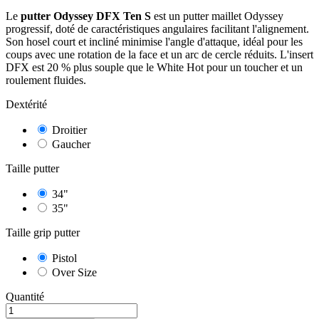
Le
putter Odyssey DFX Ten S
est un putter maillet Odyssey
progressif, doté de caractéristiques angulaires facilitant l'alignement.
Son hosel court et incliné minimise l'angle d'attaque, idéal pour les
coups avec une rotation de la face et un arc de cercle réduits. L'insert
DFX est 20 % plus souple que le White Hot pour un toucher et un
roulement fluides.
Dextérité
Droitier
Gaucher
Taille putter
34"
35"
Taille grip putter
8
/
10
(1 avis)
Pistol
Over Size
Quantité