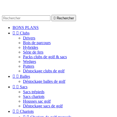

Rechercher
BONS PLANS


Clubs
Drivers
Bois de parcours
Hybrides
Série de fers
Packs clubs de golf & sacs
Wedges
Putters
Déstockage clubs de golf


Balles
Déstockage balles de golf


Sacs
Sacs trépieds
Sacs chariots
Housses sac golf
Déstockage sacs de golf


Chariots