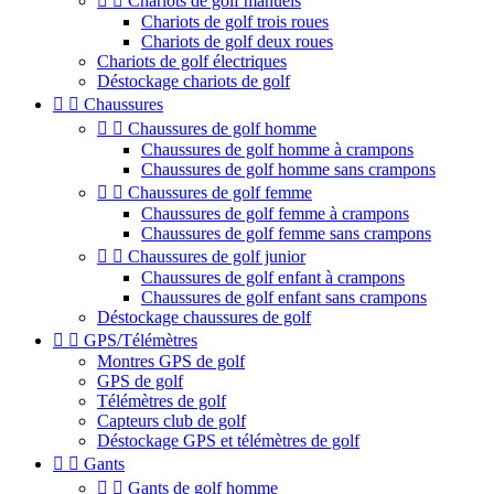


Chariots de golf manuels
Chariots de golf trois roues
Chariots de golf deux roues
Chariots de golf électriques
Déstockage chariots de golf


Chaussures


Chaussures de golf homme
Chaussures de golf homme à crampons
Chaussures de golf homme sans crampons


Chaussures de golf femme
Chaussures de golf femme à crampons
Chaussures de golf femme sans crampons


Chaussures de golf junior
Chaussures de golf enfant à crampons
Chaussures de golf enfant sans crampons
Déstockage chaussures de golf


GPS/Télémètres
Montres GPS de golf
GPS de golf
Télémètres de golf
Capteurs club de golf
Déstockage GPS et télémètres de golf


Gants


Gants de golf homme