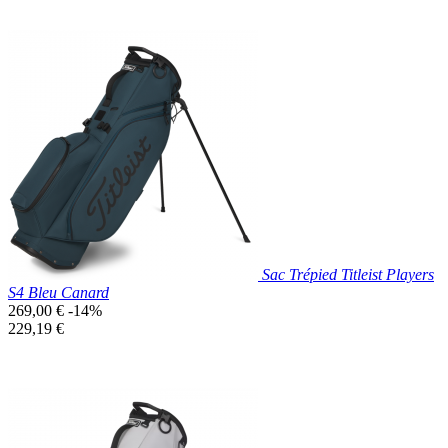
Prix réduit
Nouveau

Aperçu rapide
Bleu
Clair
Sac Trépied Titleist Players
S4 Bleu Canard
Prix
269,00 €
-14%
de
Prix
229,19 €
base
unitaire
Prix réduit
Nouveau