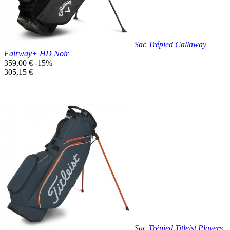
Sac Trépied Callaway
Fairway+ HD Noir
Prix
359,00 €
-15%
de
Prix
305,15 €
base
unitaire
Prix réduit

Aperçu rapide
Noir
Sac Trépied Titleist Players