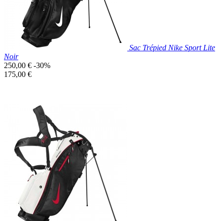
Sac Trépied Nike Sport Lite
Noir
Prix
250,00 €
-30%
de
Prix
175,00 €
base
unitaire
Prix réduit
Nouveau

Aperçu rapide
Noir