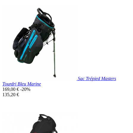
Prix réduit

Aperçu rapide
Noir
Sac Trépied Masters
Tourdri Bleu Marine
Prix
169,00 €
-20%
de
Prix
135,20 €
base
unitaire
Prix réduit

Aperçu rapide