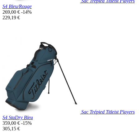
Sac Trépied Titleist Players
S4 Bleu/Rouge
Prix
269,00 €
-14%
de
Prix
229,19 €
base
unitaire
Prix réduit
Nouveau

Aperçu rapide
Bleu
Marine
Sac Trépied Titleist Players
S4 StaDry Bleu
Prix
359,00 €
-15%
de
Prix
305,15 €
base
unitaire