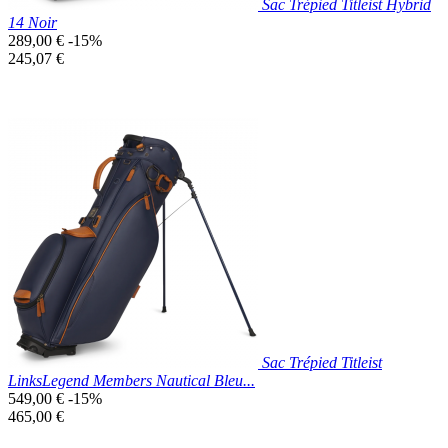
Sac Trépied Titleist Hybrid
14 Noir
Prix
289,00 €
-15%
de
Prix
245,07 €
base
unitaire
Prix réduit
Nouveau

Aperçu rapide
Noir
Sac Trépied Titleist
LinksLegend Members Nautical Bleu...
Prix
549,00 €
-15%
de
Prix
465,00 €
base
unitaire