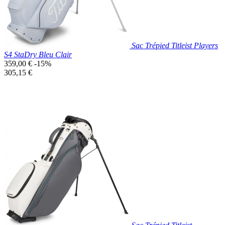
Sac Trépied Titleist Players
S4 StaDry Bleu Clair
Prix
359,00 €
-15%
de
Prix
305,15 €
base
unitaire
Prix réduit
Nouveau

Aperçu rapide
Bleu
Clair