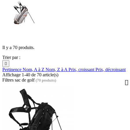
Il y a 70 produits.
Trier par :

Pertinence
Nom, A à Z
Nom, Z à A
Prix, croissant
Prix, décroissant
Affichage 1-40 de 70 article(s)
Filtres sac de golf
(70 produits)