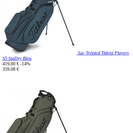

Aperçu rapide
Bleu
Canard
Sac Trépied Titleist Players
S5 StaDry Bleu
Prix
419,00 €
-14%
de
Prix
359,08 €
base
unitaire
Prix réduit
Nouveau

Aperçu rapide
Bleu
Canard