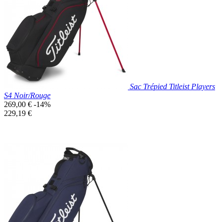
Bleu
Marine
Sac Trépied Titleist Players
S4 Noir/Rouge
Prix
269,00 €
-14%
de
Prix
229,19 €
base
unitaire
Prix réduit

Aperçu rapide
Noir/Rouge