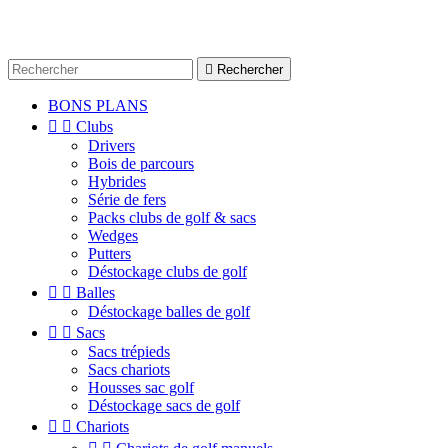

Rechercher
BONS PLANS


Clubs
Drivers
Bois de parcours
Hybrides
Série de fers
Packs clubs de golf & sacs
Wedges
Putters
Déstockage clubs de golf


Balles
Déstockage balles de golf


Sacs
Sacs trépieds
Sacs chariots
Housses sac golf
Déstockage sacs de golf


Chariots