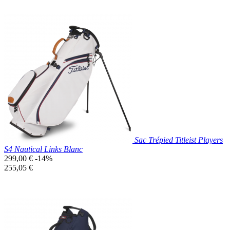
Prix réduit
Nouveau

Aperçu rapide
Bleu
Marine
Sac Trépied Titleist Players
S4 Nautical Links Blanc
Prix
299,00 €
-14%
de
Prix
255,05 €
base
unitaire
Prix réduit
Nouveau