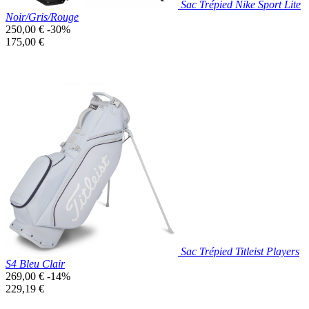
Sac Trépied Nike Sport Lite
Noir/Gris/Rouge
Prix
250,00 €
-30%
de
Prix
175,00 €
base
unitaire
Prix réduit
Nouveau

Aperçu rapide
Blanc/Noir
Sac Trépied Titleist Players
S4 Bleu Clair
Prix
269,00 €
-14%
de
Prix
229,19 €
base
unitaire