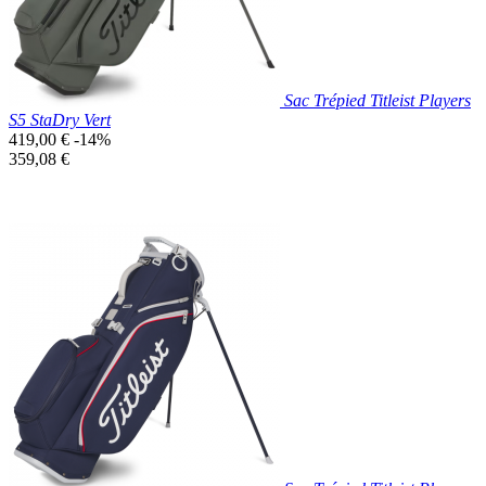
Sac Trépied Titleist Players
S5 StaDry Vert
Prix
419,00 €
-14%
de
Prix
359,08 €
base
unitaire
Prix réduit
Nouveau

Aperçu rapide
Kaki