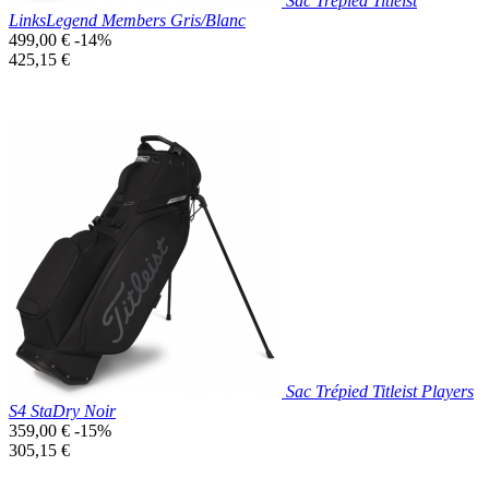
Sac Trépied Titleist
LinksLegend Members Gris/Blanc
Prix
499,00 €
-14%
de
Prix
425,15 €
base
unitaire
Prix réduit
Nouveau

Aperçu rapide
Blanc/Gris
Sac Trépied Titleist Players
S4 StaDry Noir
Prix
359,00 €
-15%
de
Prix
305,15 €
base
unitaire