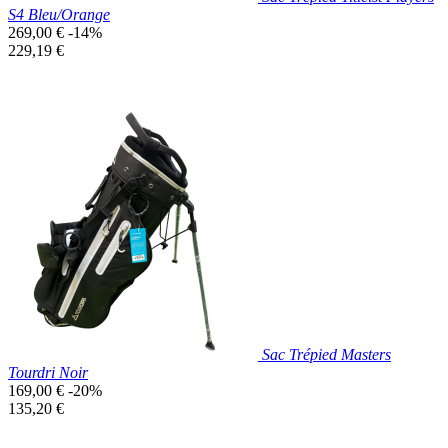
S4 Bleu/Orange
Prix
269,00 €
-14%
de
Prix
229,19 €
base
unitaire
Prix réduit

Aperçu rapide
Bleu
Canard
Sac Trépied Masters
Tourdri Noir
Prix
169,00 €
-20%
de
Prix
135,20 €
base
unitaire