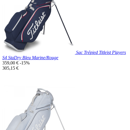

Aperçu rapide
Vert
Sac Trépied Titleist Players
S4 StaDry Bleu Marine/Rouge
Prix
359,00 €
-15%
de
Prix
305,15 €
base
unitaire
Prix réduit
Nouveau

Aperçu rapide
Bleu
Marine