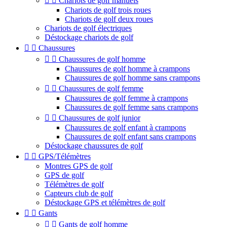


Chariots de golf manuels
Chariots de golf trois roues
Chariots de golf deux roues
Chariots de golf électriques
Déstockage chariots de golf


Chaussures


Chaussures de golf homme
Chaussures de golf homme à crampons
Chaussures de golf homme sans crampons


Chaussures de golf femme
Chaussures de golf femme à crampons
Chaussures de golf femme sans crampons


Chaussures de golf junior
Chaussures de golf enfant à crampons
Chaussures de golf enfant sans crampons
Déstockage chaussures de golf


GPS/Télémètres
Montres GPS de golf
GPS de golf
Télémètres de golf
Capteurs club de golf
Déstockage GPS et télémètres de golf


Gants


Gants de golf homme