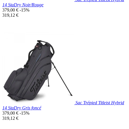
14 StaDry Noir/Rouge
Prix
379,00 €
-15%
de
Prix
319,12 €
base
unitaire
Prix réduit
Nouveau

Aperçu rapide
Noir/Rouge
Sac Trépied Titleist Hybrid
14 StaDry Gris foncé
Prix
379,00 €
-15%
de
Prix
319,12 €
base
unitaire