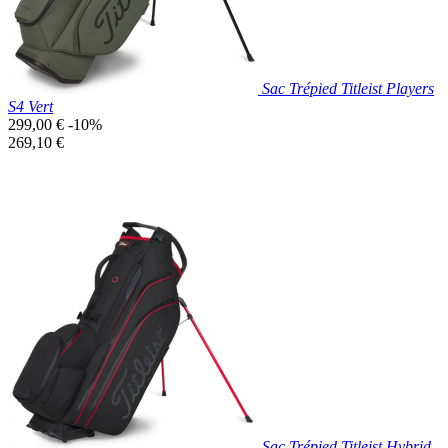
Sac Trépied Titleist Players
S4 Vert
Prix
299,00 €
-10%
de
Prix
269,10 €
base
unitaire
Prix réduit
Nouveau

Aperçu rapide
Kaki
Sac Trépied Titleist Hybrid