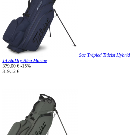

Aperçu rapide
Blanc
Sac Trépied Titleist Hybrid
14 StaDry Bleu Marine
Prix
379,00 €
-15%
de
Prix
319,12 €
base
unitaire
Prix réduit
Nouveau

Aperçu rapide
Bleu
Marine