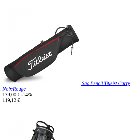
Prix réduit
Nouveau

Aperçu rapide
Gris
Foncé
Sac Pencil Titleist Carry
Noir/Rouge
Prix
139,00 €
-14%
de
Prix
119,12 €
base
unitaire
Prix réduit
Nouveau