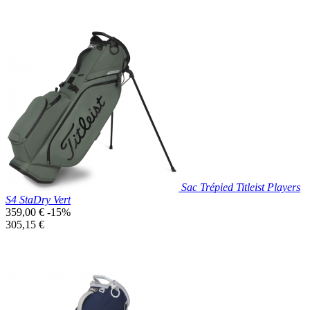
Prix réduit
Nouveau

Aperçu rapide
Bleu
Canard
Sac Trépied Titleist Players
S4 StaDry Vert
Prix
359,00 €
-15%
de
Prix
305,15 €
base
unitaire
Prix réduit
Nouveau