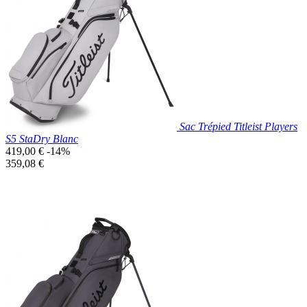

Aperçu rapide
Bleu
Canard
Sac Trépied Titleist Players
S5 StaDry Blanc
Prix
419,00 €
-14%
de
Prix
359,08 €
base
unitaire
Prix réduit
Nouveau

Aperçu rapide
Blanc