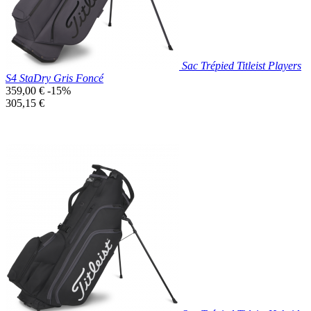
Sac Trépied Titleist Players
S4 StaDry Gris Foncé
Prix
359,00 €
-15%
de
Prix
305,15 €
base
unitaire
Prix réduit
Nouveau

Aperçu rapide
Gris
Foncé