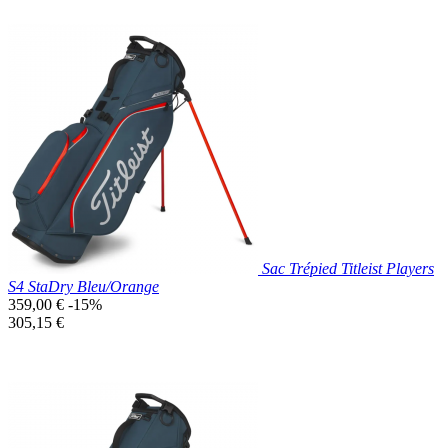
Prix réduit
Nouveau

Aperçu rapide
Noir
Sac Trépied Titleist Players
S4 StaDry Bleu/Orange
Prix
359,00 €
-15%
de
Prix
305,15 €
base
unitaire
Prix réduit
Nouveau