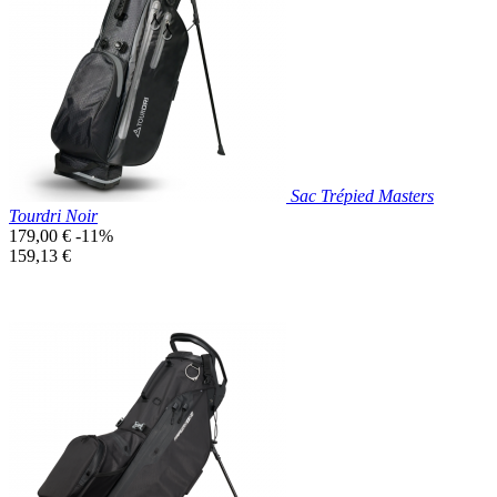

Aperçu rapide
Noir/Rouge
Sac Trépied Masters
Tourdri Noir
Prix
179,00 €
-11%
de
Prix
159,13 €
base
unitaire
Prix réduit

Aperçu rapide
Noir