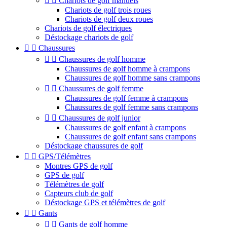


Chariots de golf manuels
Chariots de golf trois roues
Chariots de golf deux roues
Chariots de golf électriques
Déstockage chariots de golf


Chaussures


Chaussures de golf homme
Chaussures de golf homme à crampons
Chaussures de golf homme sans crampons


Chaussures de golf femme
Chaussures de golf femme à crampons
Chaussures de golf femme sans crampons


Chaussures de golf junior
Chaussures de golf enfant à crampons
Chaussures de golf enfant sans crampons
Déstockage chaussures de golf


GPS/Télémètres
Montres GPS de golf
GPS de golf
Télémètres de golf
Capteurs club de golf
Déstockage GPS et télémètres de golf


Gants


Gants de golf homme