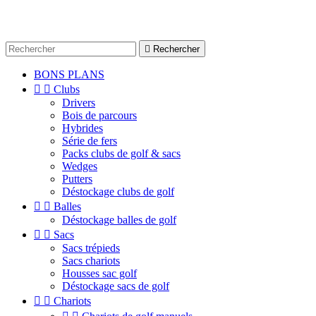

Rechercher
BONS PLANS


Clubs
Drivers
Bois de parcours
Hybrides
Série de fers
Packs clubs de golf & sacs
Wedges
Putters
Déstockage clubs de golf


Balles
Déstockage balles de golf


Sacs
Sacs trépieds
Sacs chariots
Housses sac golf
Déstockage sacs de golf


Chariots