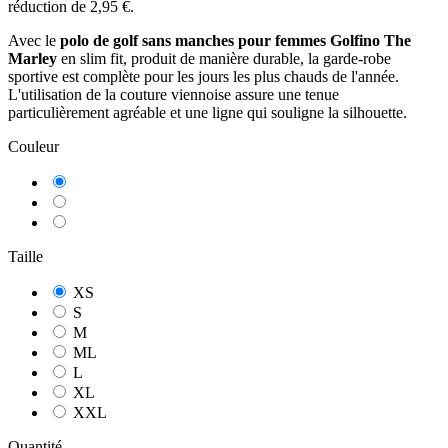
réduction de
2,95 €
.
Avec le
polo de golf sans manches pour femmes Golfino The
Marley
en slim fit, produit de manière durable, la garde-robe
sportive est complète pour les jours les plus chauds de l'année.
L'utilisation de la couture viennoise assure une tenue
particulièrement agréable et une ligne qui souligne la silhouette.
Couleur
Bleu
Marine
Rouge
Vert
Clair
Taille
XS
S
M
ML
L
10
/
10
(1 avis)
XL
XXL
Quantité