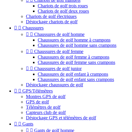


Chariots de golf manuels
Chariots de golf trois roues
Chariots de golf deux roues
Chariots de golf électriques
Déstockage chariots de golf


Chaussures


Chaussures de golf homme
Chaussures de golf homme à crampons
Chaussures de golf homme sans crampons


Chaussures de golf femme
Chaussures de golf femme à crampons
Chaussures de golf femme sans crampons


Chaussures de golf junior
Chaussures de golf enfant à crampons
Chaussures de golf enfant sans crampons
Déstockage chaussures de golf


GPS/Télémètres
Montres GPS de golf
GPS de golf
Télémètres de golf
Capteurs club de golf
Déstockage GPS et télémètres de golf


Gants


Gants de golf homme