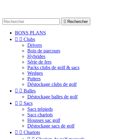

Rechercher
BONS PLANS


Clubs
Drivers
Bois de parcours
Hybrides
Série de fers
Packs clubs de golf & sacs
Wedges
Putters
Déstockage clubs de golf


Balles
Déstockage balles de golf


Sacs
Sacs trépieds
Sacs chariots
Housses sac golf
Déstockage sacs de golf


Chariots