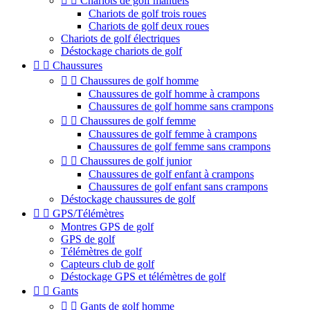


Chariots de golf manuels
Chariots de golf trois roues
Chariots de golf deux roues
Chariots de golf électriques
Déstockage chariots de golf


Chaussures


Chaussures de golf homme
Chaussures de golf homme à crampons
Chaussures de golf homme sans crampons


Chaussures de golf femme
Chaussures de golf femme à crampons
Chaussures de golf femme sans crampons


Chaussures de golf junior
Chaussures de golf enfant à crampons
Chaussures de golf enfant sans crampons
Déstockage chaussures de golf


GPS/Télémètres
Montres GPS de golf
GPS de golf
Télémètres de golf
Capteurs club de golf
Déstockage GPS et télémètres de golf


Gants


Gants de golf homme