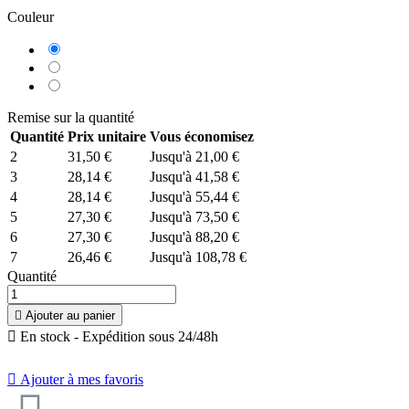
Couleur
Bleu
Rouge
Orange
Remise sur la quantité
Quantité
Prix unitaire
Vous économisez
2
31,50 €
Jusqu'à 21,00 €
3
28,14 €
Jusqu'à 41,58 €
4
28,14 €
Jusqu'à 55,44 €
5
27,30 €
Jusqu'à 73,50 €
9.7
/
10
(7 avis)
6
27,30 €
Jusqu'à 88,20 €
7
26,46 €
Jusqu'à 108,78 €
Quantité

Ajouter au panier

En stock - Expédition sous 24/48h

Ajouter à mes favoris