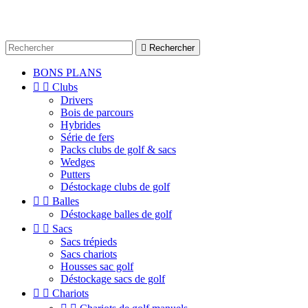

Rechercher
BONS PLANS


Clubs
Drivers
Bois de parcours
Hybrides
Série de fers
Packs clubs de golf & sacs
Wedges
Putters
Déstockage clubs de golf


Balles
Déstockage balles de golf


Sacs
Sacs trépieds
Sacs chariots
Housses sac golf
Déstockage sacs de golf


Chariots