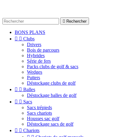

Rechercher
BONS PLANS


Clubs
Drivers
Bois de parcours
Hybrides
Série de fers
Packs clubs de golf & sacs
Wedges
Putters
Déstockage clubs de golf


Balles
Déstockage balles de golf


Sacs
Sacs trépieds
Sacs chariots
Housses sac golf
Déstockage sacs de golf


Chariots