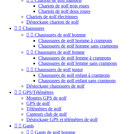


Chariots de golf manuels
Chariots de golf trois roues
Chariots de golf deux roues
Chariots de golf électriques
Déstockage chariots de golf


Chaussures


Chaussures de golf homme
Chaussures de golf homme à crampons
Chaussures de golf homme sans crampons


Chaussures de golf femme
Chaussures de golf femme à crampons
Chaussures de golf femme sans crampons


Chaussures de golf junior
Chaussures de golf enfant à crampons
Chaussures de golf enfant sans crampons
Déstockage chaussures de golf


GPS/Télémètres
Montres GPS de golf
GPS de golf
Télémètres de golf
Capteurs club de golf
Déstockage GPS et télémètres de golf


Gants


Gants de golf homme