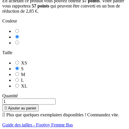
En achetant ce produit vous pouvez obtenir
57
points
. Votre panier
vous rapportera
57
points
qui peuvent être converti en un bon de
réduction de
2,85 €
.
Couleur
Blanc
Gris
Foncé
Bleu
Marine
Taille
XS
S
M
L
XL
Quantité
8
/
10
(1 avis)

Ajouter au panier

Plus que quelques exemplaires disponibles ! Commandez vite.
Guide des tailles - Footjoy Femme Bas