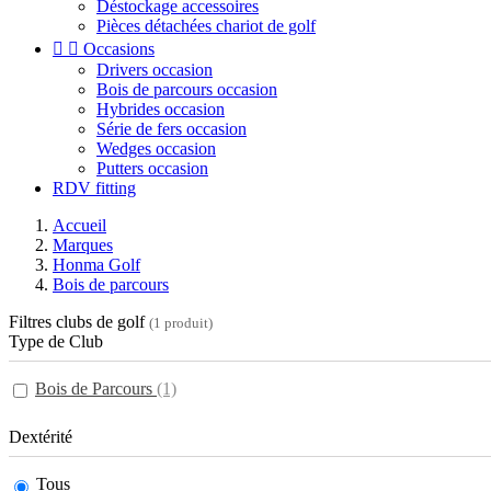
Déstockage accessoires
Pièces détachées chariot de golf


Occasions
Drivers occasion
Bois de parcours occasion
Hybrides occasion
Série de fers occasion
Wedges occasion
Putters occasion
RDV fitting
Accueil
Marques
Honma Golf
Bois de parcours
Filtres clubs de golf
(1 produit)
Type de Club
Bois de Parcours
(1)
Dextérité
Tous