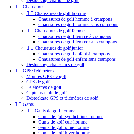
Déstockage chariots de golf


Chaussures


Chaussures de golf homme
Chaussures de golf homme à crampons
Chaussures de golf homme sans crampons


Chaussures de golf femme
Chaussures de golf femme à crampons
Chaussures de golf femme sans crampons


Chaussures de golf junior
Chaussures de golf enfant à crampons
Chaussures de golf enfant sans crampons
Déstockage chaussures de golf


GPS/Télémètres
Montres GPS de golf
GPS de golf
Télémètres de golf
Capteurs club de golf
Déstockage GPS et télémètres de golf


Gants


Gants de golf homme
Gants de golf synthétiques homme
Gants de golf cuir homme
Gants de golf pluie homme
Gants de golf hiver homme