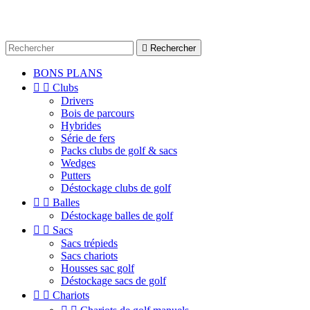

Rechercher
BONS PLANS


Clubs
Drivers
Bois de parcours
Hybrides
Série de fers
Packs clubs de golf & sacs
Wedges
Putters
Déstockage clubs de golf


Balles
Déstockage balles de golf


Sacs
Sacs trépieds
Sacs chariots
Housses sac golf
Déstockage sacs de golf


Chariots