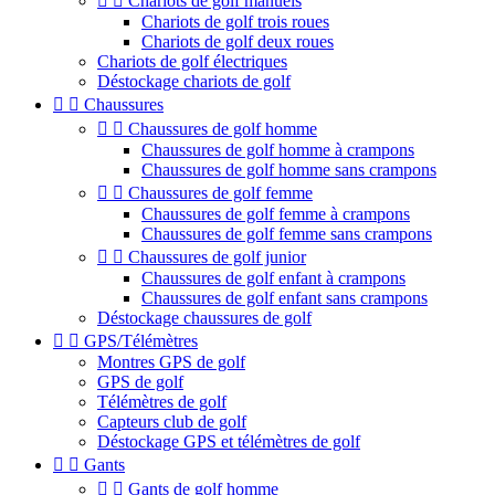


Chariots de golf manuels
Chariots de golf trois roues
Chariots de golf deux roues
Chariots de golf électriques
Déstockage chariots de golf


Chaussures


Chaussures de golf homme
Chaussures de golf homme à crampons
Chaussures de golf homme sans crampons


Chaussures de golf femme
Chaussures de golf femme à crampons
Chaussures de golf femme sans crampons


Chaussures de golf junior
Chaussures de golf enfant à crampons
Chaussures de golf enfant sans crampons
Déstockage chaussures de golf


GPS/Télémètres
Montres GPS de golf
GPS de golf
Télémètres de golf
Capteurs club de golf
Déstockage GPS et télémètres de golf


Gants


Gants de golf homme