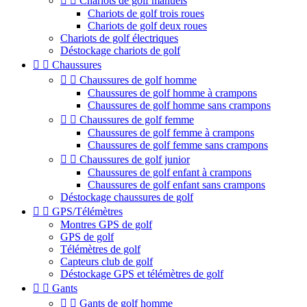


Chariots de golf manuels
Chariots de golf trois roues
Chariots de golf deux roues
Chariots de golf électriques
Déstockage chariots de golf


Chaussures


Chaussures de golf homme
Chaussures de golf homme à crampons
Chaussures de golf homme sans crampons


Chaussures de golf femme
Chaussures de golf femme à crampons
Chaussures de golf femme sans crampons


Chaussures de golf junior
Chaussures de golf enfant à crampons
Chaussures de golf enfant sans crampons
Déstockage chaussures de golf


GPS/Télémètres
Montres GPS de golf
GPS de golf
Télémètres de golf
Capteurs club de golf
Déstockage GPS et télémètres de golf


Gants


Gants de golf homme