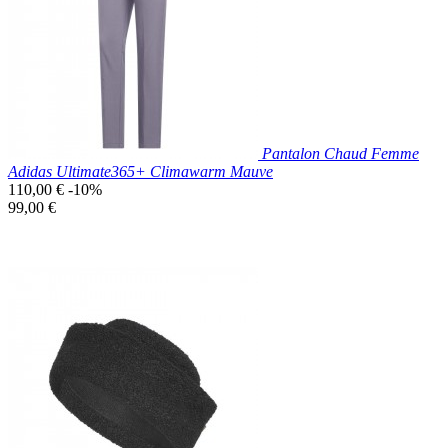
Pantalon Chaud Femme
Adidas Ultimate365+ Climawarm Mauve
Prix
110,00 €
-10%
de
Prix
99,00 €
base
unitaire
Prix réduit
Nouveau

Aperçu rapide
Mauve