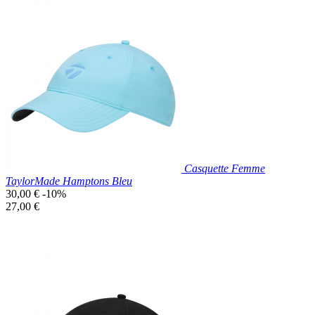
Prix réduit
Nouveau

Aperçu rapide
Bleu
Marine
Casquette Femme
TaylorMade Hamptons Bleu
Prix
30,00 €
-10%
de
Prix
27,00 €
base
unitaire
Prix réduit

Aperçu rapide
Bleu