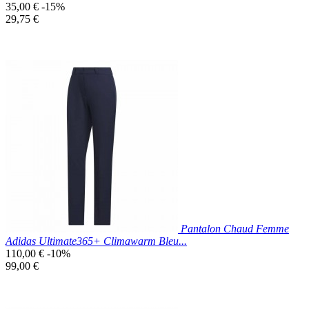
Prix
35,00 €
-15%
de
Prix
29,75 €
base
unitaire
Prix réduit
Nouveau

Aperçu rapide
Beige
Pantalon Chaud Femme
Adidas Ultimate365+ Climawarm Bleu...
Prix
110,00 €
-10%
de
Prix
99,00 €
base
unitaire