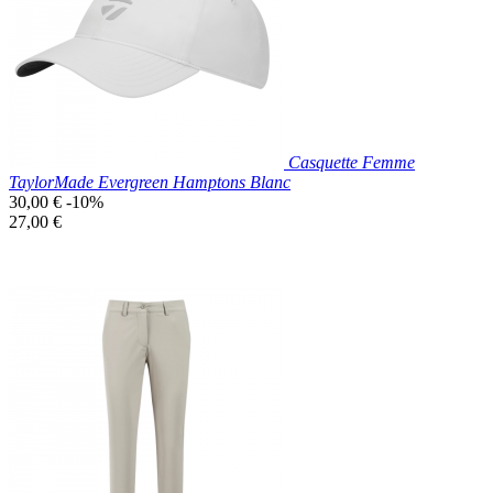
Marine
Casquette Femme
TaylorMade Evergreen Hamptons Blanc
Prix
30,00 €
-10%
de
Prix
27,00 €
base
unitaire
Prix réduit

Aperçu rapide
Blanc