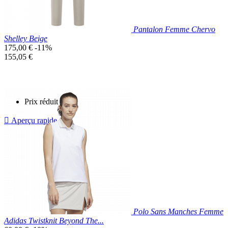
Pantalon Femme Chervo
Shelley Beige
Prix
175,00 €
-11%
de
Prix
155,05 €
base
unitaire
Prix réduit

Aperçu rapide
Beige
Polo Sans Manches Femme
Adidas Twistknit Beyond The...