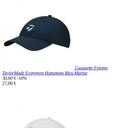
Prix réduit

Aperçu rapide
Kaki
Casquette Femme
TaylorMade Evergreen Hamptons Bleu Marine
Prix
30,00 €
-10%
de
Prix
27,00 €
base
unitaire
Prix réduit

Aperçu rapide
Bleu