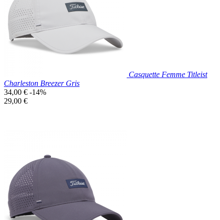
Blanc
Casquette Femme Titleist
Charleston Breezer Gris
Prix
34,00 €
-14%
de
Prix
29,00 €
base
unitaire
Prix réduit
Nouveau

Aperçu rapide
Gris