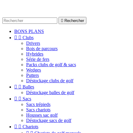

Rechercher
BONS PLANS


Clubs
Drivers
Bois de parcours
Hybrides
Série de fers
Packs clubs de golf & sacs
Wedges
Putters
Déstockage clubs de golf


Balles
Déstockage balles de golf


Sacs
Sacs trépieds
Sacs chariots
Housses sac golf
Déstockage sacs de golf


Chariots