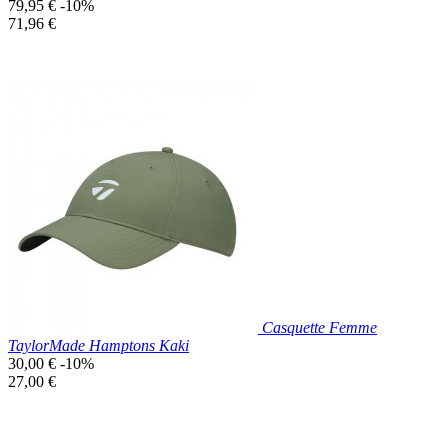
Prix
79,95 €
-10%
de
Prix
71,96 €
base
unitaire
Prix réduit

Aperçu rapide
Vert
Casquette Femme
TaylorMade Hamptons Kaki
Prix
30,00 €
-10%
de
Prix
27,00 €
base
unitaire