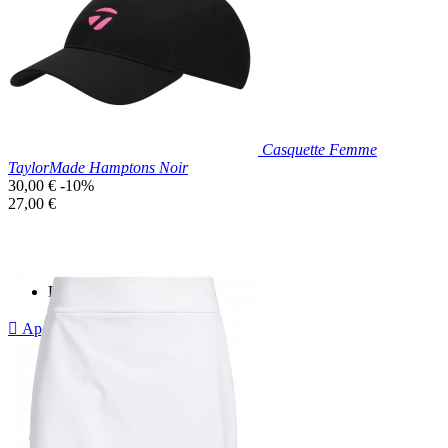
Clair
Casquette Femme
TaylorMade Hamptons Noir
Prix
30,00 €
-10%
de
Prix
27,00 €
base
unitaire
Prix réduit

Aperçu rapide
Noir/Rose