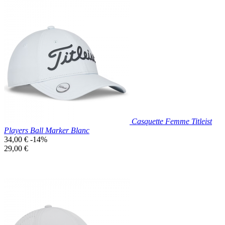
Prix réduit
Nouveau

Aperçu rapide
Bleu
Marine
Casquette Femme Titleist
Players Ball Marker Blanc
Prix
34,00 €
-14%
de
Prix
29,00 €
base
unitaire
Prix réduit
Nouveau

Aperçu rapide