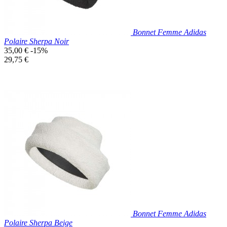
Bonnet Femme Adidas
Polaire Sherpa Noir
Prix
35,00 €
-15%
de
Prix
29,75 €
base
unitaire
Prix réduit
Nouveau

Aperçu rapide
Noir
Bonnet Femme Adidas
Polaire Sherpa Beige