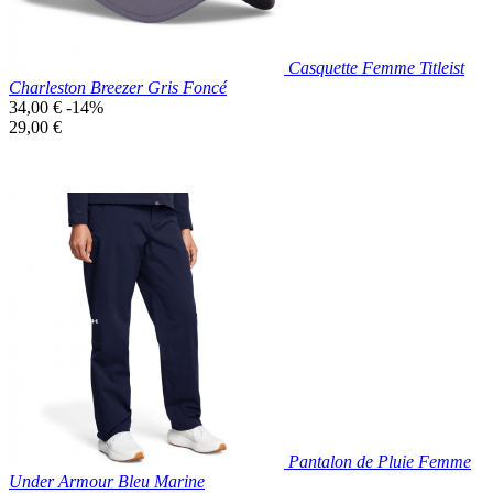
Casquette Femme Titleist
Charleston Breezer Gris Foncé
Prix
34,00 €
-14%
de
Prix
29,00 €
base
unitaire
Prix réduit
Nouveau

Aperçu rapide
Gris
Foncé
Pantalon de Pluie Femme
Under Armour Bleu Marine