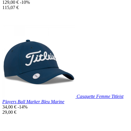
Prix
129,00 €
-10%
de
Prix
115,07 €
base
unitaire
Prix réduit
Nouveau

Aperçu rapide
Bleu
Marine
Casquette Femme Titleist
Players Ball Marker Bleu Marine
Prix
34,00 €
-14%
de
Prix
29,00 €
base
unitaire