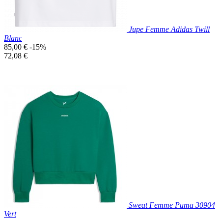
Jupe Femme Adidas Twill
Blanc
Prix
85,00 €
-15%
de
Prix
72,08 €
base
unitaire
Prix réduit

Aperçu rapide
Blanc
Sweat Femme Puma 30904
Vert