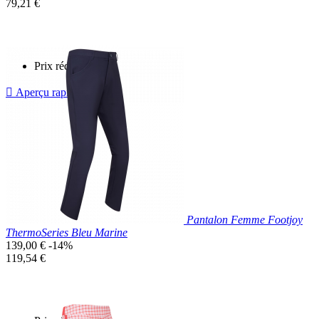
de
Prix
79,21 €
base
unitaire
Prix réduit

Aperçu rapide
Bleu
Clair
Pantalon Femme Footjoy
ThermoSeries Bleu Marine
Prix
139,00 €
-14%
de
Prix
119,54 €
base
unitaire