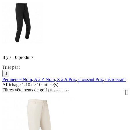
Il y a 10 produits.
Trier par :

Pertinence
Nom, A à Z
Nom, Z à A
Prix, croissant
Prix, décroissant
Affichage 1-10 de 10 article(s)
Filtres vêtements de golf
(10 produits)