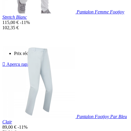
Pantalon Femme Footjoy
Stretch Blanc
Prix
115,00 €
-11%
de
Prix
102,35 €
base
unitaire
Prix réduit

Aperçu rapide
Blanc
Pantalon Footjoy Par Bleu
Clair
Prix
89,00 €
-11%