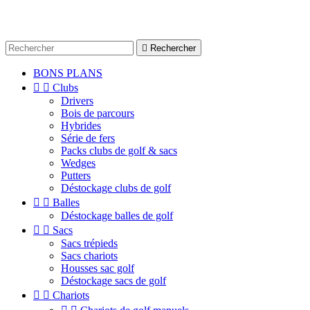

Rechercher
BONS PLANS


Clubs
Drivers
Bois de parcours
Hybrides
Série de fers
Packs clubs de golf & sacs
Wedges
Putters
Déstockage clubs de golf


Balles
Déstockage balles de golf


Sacs
Sacs trépieds
Sacs chariots
Housses sac golf
Déstockage sacs de golf


Chariots