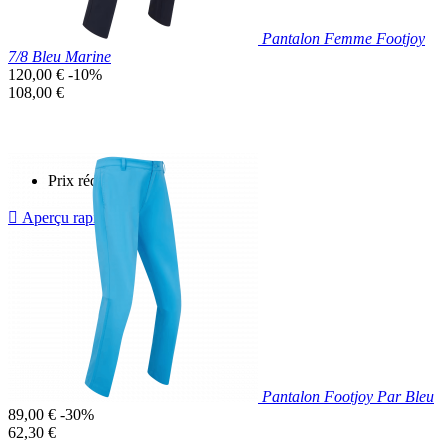
Pantalon Femme Footjoy
7/8 Bleu Marine
Prix
120,00 €
-10%
de
Prix
108,00 €
base
unitaire
Prix réduit

Aperçu rapide
Bleu
Marine
Pantalon Footjoy Par Bleu
Prix
89,00 €
-30%
de
Prix
62,30 €