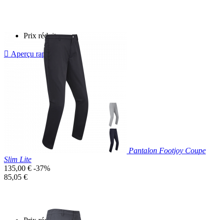
base
unitaire
Prix réduit

Aperçu rapide
Bleu
Clair
Pantalon Footjoy Coupe
Slim Lite
Prix
135,00 €
-37%
de
Prix
85,05 €
base
unitaire