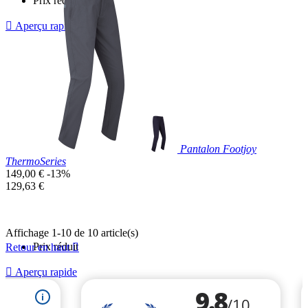
Prix réduit

Aperçu rapide
Noir
Bleu
Gris
Marine
Pantalon Footjoy
ThermoSeries
Prix
149,00 €
-13%
de
Prix
129,63 €
base
unitaire
Affichage 1-10 de 10 article(s)
Prix réduit
Retour en haut


Aperçu rapide
Gris
Bleu
Foncé
Marine