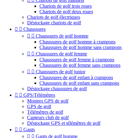


Chariots de golf manuels
Chariots de golf trois roues
Chariots de golf deux roues
Chariots de golf électriques
Déstockage chariots de golf


Chaussures


Chaussures de golf homme
Chaussures de golf homme à crampons
Chaussures de golf homme sans crampons


Chaussures de golf femme
Chaussures de golf femme à crampons
Chaussures de golf femme sans crampons


Chaussures de golf junior
Chaussures de golf enfant à crampons
Chaussures de golf enfant sans crampons
Déstockage chaussures de golf


GPS/Télémètres
Montres GPS de golf
GPS de golf
Télémètres de golf
Capteurs club de golf
Déstockage GPS et télémètres de golf


Gants


Gants de golf homme