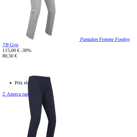
Pantalon Femme Footjoy
7/8 Gris
Prix
115,00 €
-30%
de
Prix
80,50 €
base
unitaire
Prix réduit

Aperçu rapide
Gris