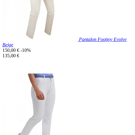
Pantalon Footjoy Evolve
Beige
Prix
150,00 €
-10%
de
Prix
135,00 €
base
unitaire
Prix réduit

Aperçu rapide
Beige