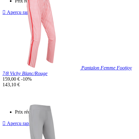
Prix réduit

Aperçu rapide
Bleu
Marine
Pantalon Femme Footjoy
7/8 Vichy Blanc/Rouge
Prix
159,00 €
-10%
de
Prix
143,10 €
base
unitaire
Prix réduit

Aperçu rapide
Blanc/Rouge