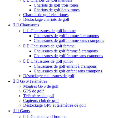


Chariots de golf manuels
Chariots de golf trois roues
Chariots de golf deux roues
Chariots de golf électriques
Déstockage chariots de golf


Chaussures


Chaussures de golf homme
Chaussures de golf homme à crampons
Chaussures de golf homme sans crampons


Chaussures de golf femme
Chaussures de golf femme à crampons
Chaussures de golf femme sans crampons


Chaussures de golf junior
Chaussures de golf enfant à crampons
Chaussures de golf enfant sans crampons
Déstockage chaussures de golf


GPS/Télémètres
Montres GPS de golf
GPS de golf
Télémètres de golf
Capteurs club de golf
Déstockage GPS et télémètres de golf


Gants


Gants de golf homme