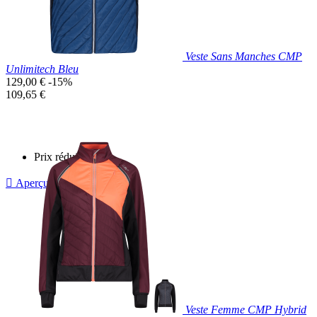
Veste Sans Manches CMP
Unlimitech Bleu
Prix
129,00 €
-15%
de
Prix
109,65 €
base
unitaire
Prix réduit

Aperçu rapide
Bleu
Veste Femme CMP Hybrid