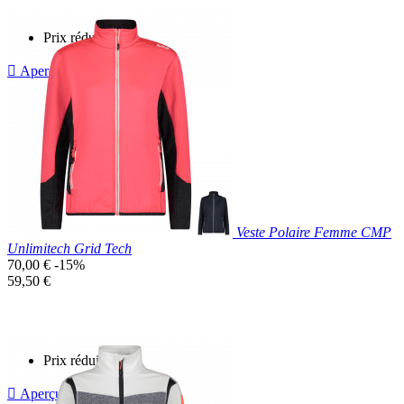
Prix réduit

Aperçu rapide
Violet
Rose
Clair
Veste Polaire Femme CMP
Unlimitech Grid Tech
Prix
70,00 €
-15%
de
Prix
59,50 €
base
unitaire
Prix réduit

Aperçu rapide