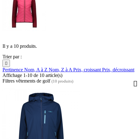
Il y a 10 produits.
Trier par :

Pertinence
Nom, A à Z
Nom, Z à A
Prix, croissant
Prix, décroissant
Affichage 1-10 de 10 article(s)
Filtres vêtements de golf
(10 produits)