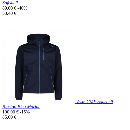
Softshell
Prix
89,00 €
-40%
de
Prix
53,40 €
base
unitaire
Prix réduit

Aperçu rapide
Vert
Clair
Veste CMP Softshell
Ripstop Bleu Marine
Prix
100,00 €
-15%
de
Prix
85,00 €
base
unitaire