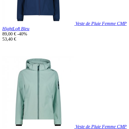
Veste de Pluie Femme CMP
HightLoft Bleu
Prix
89,00 €
-40%
de
Prix
53,40 €
base
unitaire
Prix réduit

Aperçu rapide
Bleu
Veste de Pluie Femme CMP