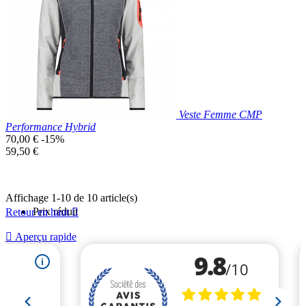
Rose
Bleu
Marine
Veste Femme CMP
Performance Hybrid
Prix
70,00 €
-15%
de
Prix
59,50 €
base
unitaire
Affichage 1-10 de 10 article(s)
Prix réduit
Retour en haut


Aperçu rapide
Blanc