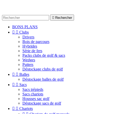

Rechercher
BONS PLANS


Clubs
Drivers
Bois de parcours
Hybrides
Série de fers
Packs clubs de golf & sacs
Wedges
Putters
Déstockage clubs de golf


Balles
Déstockage balles de golf


Sacs
Sacs trépieds
Sacs chariots
Housses sac golf
Déstockage sacs de golf


Chariots