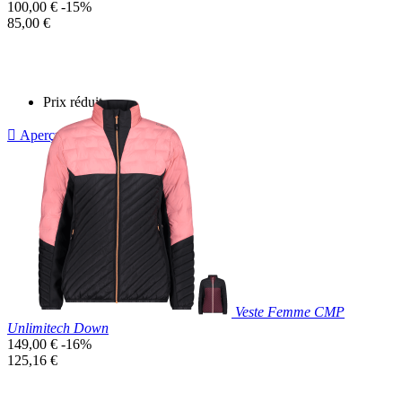
Prix
100,00 €
-15%
de
Prix
85,00 €
base
unitaire
Prix réduit

Aperçu rapide
Noir
Violet
Veste Femme CMP
Unlimitech Down
Prix
149,00 €
-16%
de
Prix
125,16 €
base
unitaire