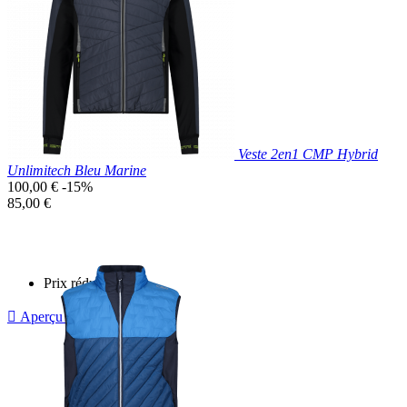
Saumon
Veste 2en1 CMP Hybrid
Unlimitech Bleu Marine
Prix
100,00 €
-15%
de
Prix
85,00 €
base
unitaire
Prix réduit

Aperçu rapide
Bleu
Marine