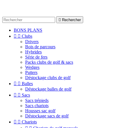

Rechercher
BONS PLANS


Clubs
Drivers
Bois de parcours
Hybrides
Série de fers
Packs clubs de golf & sacs
Wedges
Putters
Déstockage clubs de golf


Balles
Déstockage balles de golf


Sacs
Sacs trépieds
Sacs chariots
Housses sac golf
Déstockage sacs de golf


Chariots