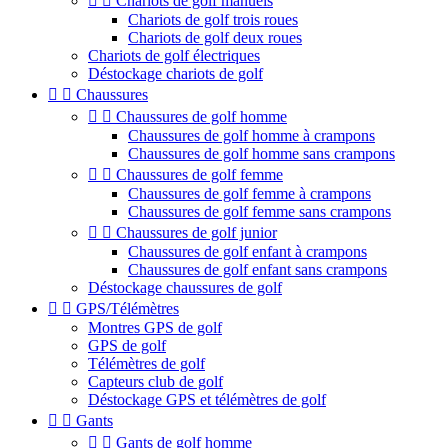


Chariots de golf manuels
Chariots de golf trois roues
Chariots de golf deux roues
Chariots de golf électriques
Déstockage chariots de golf


Chaussures


Chaussures de golf homme
Chaussures de golf homme à crampons
Chaussures de golf homme sans crampons


Chaussures de golf femme
Chaussures de golf femme à crampons
Chaussures de golf femme sans crampons


Chaussures de golf junior
Chaussures de golf enfant à crampons
Chaussures de golf enfant sans crampons
Déstockage chaussures de golf


GPS/Télémètres
Montres GPS de golf
GPS de golf
Télémètres de golf
Capteurs club de golf
Déstockage GPS et télémètres de golf


Gants


Gants de golf homme