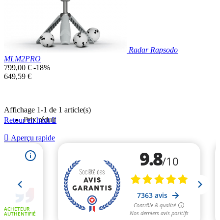
Radar Rapsodo
MLM2PRO
Prix
799,00 €
-18%
de
Prix
649,59 €
base
unitaire
Affichage 1-1 de 1 article(s)
Prix réduit
Retour en haut


Aperçu rapide