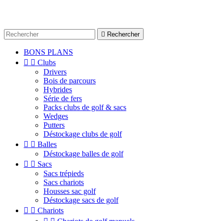

Rechercher
BONS PLANS


Clubs
Drivers
Bois de parcours
Hybrides
Série de fers
Packs clubs de golf & sacs
Wedges
Putters
Déstockage clubs de golf


Balles
Déstockage balles de golf


Sacs
Sacs trépieds
Sacs chariots
Housses sac golf
Déstockage sacs de golf


Chariots