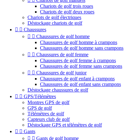


Chariots de golf manuels
Chariots de golf trois roues
Chariots de golf deux roues
Chariots de golf électriques
Déstockage chariots de golf


Chaussures


Chaussures de golf homme
Chaussures de golf homme à crampons
Chaussures de golf homme sans crampons


Chaussures de golf femme
Chaussures de golf femme à crampons
Chaussures de golf femme sans crampons


Chaussures de golf junior
Chaussures de golf enfant à crampons
Chaussures de golf enfant sans crampons
Déstockage chaussures de golf


GPS/Télémètres
Montres GPS de golf
GPS de golf
Télémètres de golf
Capteurs club de golf
Déstockage GPS et télémètres de golf


Gants


Gants de golf homme