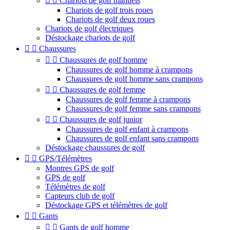


Chariots de golf manuels
Chariots de golf trois roues
Chariots de golf deux roues
Chariots de golf électriques
Déstockage chariots de golf


Chaussures


Chaussures de golf homme
Chaussures de golf homme à crampons
Chaussures de golf homme sans crampons


Chaussures de golf femme
Chaussures de golf femme à crampons
Chaussures de golf femme sans crampons


Chaussures de golf junior
Chaussures de golf enfant à crampons
Chaussures de golf enfant sans crampons
Déstockage chaussures de golf


GPS/Télémètres
Montres GPS de golf
GPS de golf
Télémètres de golf
Capteurs club de golf
Déstockage GPS et télémètres de golf


Gants


Gants de golf homme