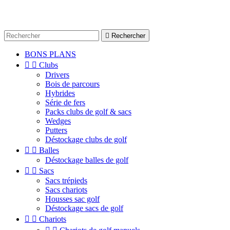

Rechercher
BONS PLANS


Clubs
Drivers
Bois de parcours
Hybrides
Série de fers
Packs clubs de golf & sacs
Wedges
Putters
Déstockage clubs de golf


Balles
Déstockage balles de golf


Sacs
Sacs trépieds
Sacs chariots
Housses sac golf
Déstockage sacs de golf


Chariots