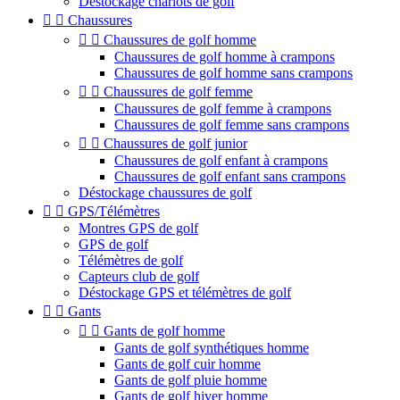
Déstockage chariots de golf


Chaussures


Chaussures de golf homme
Chaussures de golf homme à crampons
Chaussures de golf homme sans crampons


Chaussures de golf femme
Chaussures de golf femme à crampons
Chaussures de golf femme sans crampons


Chaussures de golf junior
Chaussures de golf enfant à crampons
Chaussures de golf enfant sans crampons
Déstockage chaussures de golf


GPS/Télémètres
Montres GPS de golf
GPS de golf
Télémètres de golf
Capteurs club de golf
Déstockage GPS et télémètres de golf


Gants


Gants de golf homme
Gants de golf synthétiques homme
Gants de golf cuir homme
Gants de golf pluie homme
Gants de golf hiver homme