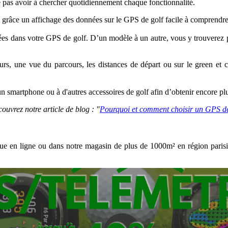
e ne pas avoir à chercher quotidiennement chaque fonctionnalité.
ptée grâce un affichage des données sur le GPS de golf facile à comprendr
égrées dans votre GPS de golf. D’un modèle à un autre, vous y trouvere
urs, une vue du parcours, les distances de départ ou sur le green et c
 smartphone ou à d'autres accessoires de golf afin d’obtenir encore plus 
uvrez notre article de blog : "
Pourquoi et comment choisir un GPS de
ue en ligne ou dans notre magasin de plus de 1000m² en région paris