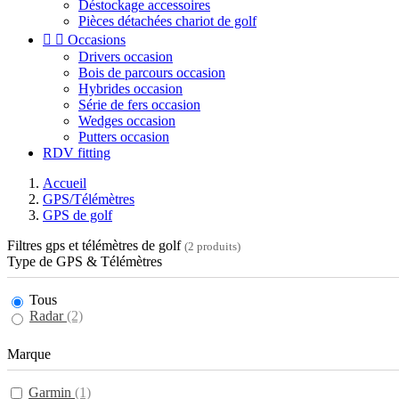
Déstockage accessoires
Pièces détachées chariot de golf


Occasions
Drivers occasion
Bois de parcours occasion
Hybrides occasion
Série de fers occasion
Wedges occasion
Putters occasion
RDV fitting
Accueil
GPS/Télémètres
GPS de golf
Filtres gps et télémètres de golf
(2 produits)
Type de GPS & Télémètres
Tous
Radar
(2)
Marque
Garmin
(1)